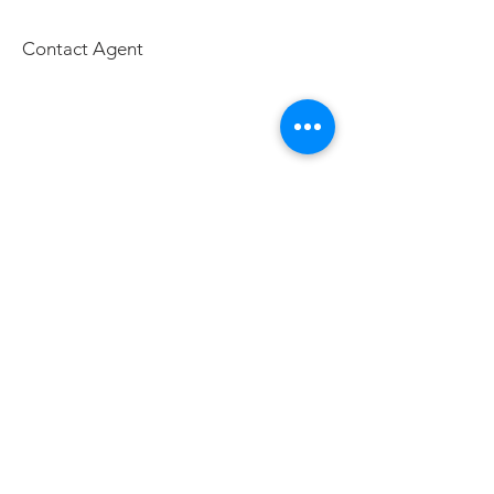
Contact Agent
元太公寓大廈管理維護(股)公司
元大保全股份有限公司
元豪機電維護有限公司
241 新北市三重區成功路147號2樓