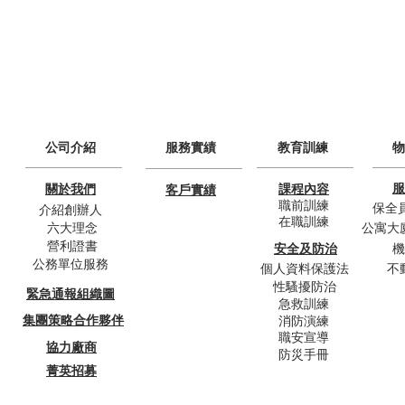
​公司介紹
服務實績​
教育訓練
物
服
關於我們
課程內容
客戶實績
職前訓練
保全
​介紹創辦人
​在職訓練
六大理念
公寓大
營利證書
安全及防治
機
公務單位服務
個人資料保護法
不
性騷擾防治
緊急通報組織圖
急救訓練
集團策略合作夥伴
消防演練
職安宣導
協力廠商
防災手冊
菁英招募