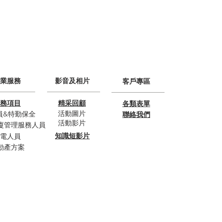
業服務
影音及相片
客戶專區
務項目
精采回顧
各類表單
活動圖片
員&特勤保全
聯絡我們
活動影片
廈管理服務人員
知識短影片
電人員
動產方案