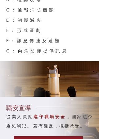
C：通報消防機關
D：初期滅火
E：形成區劃
F：訊息傳達及避難
G：向消防隊提供訊息
職安宣導
從業人員應
遵守職場安全
，國家法令
避免觸犯。
若有違反，概括承受。