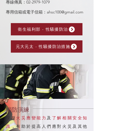
專線傳真：02-2979-1079
專用信箱或電子信箱：
ahsc100@gmail.com
衛生福利部 - 性騷擾防治
元大元太 - 性騷擾防治措施
消防演練
模擬
火災應變能力
及
了解相關安全知
識
，有助於提高人們應對火災及其他