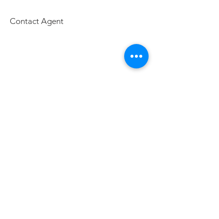
Contact Agent
元太公寓大廈管理維護(股)公司
元大保全股份有限公司
元豪機電維護有限公司
241 新北市三重區成功路147號2樓