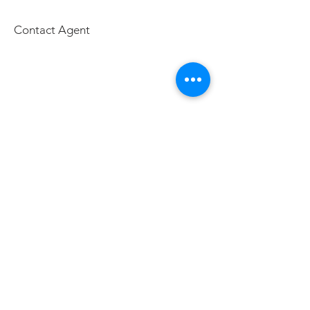
Contact Agent
元太公寓大廈管理維護(股)公司
元大保全股份有限公司
元豪機電維護有限公司
241 新北市三重區成功路147號2樓