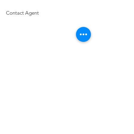
Contact Agent
元太公寓大廈管理維護(股)公司
元大保全股份有限公司
元豪機電維護有限公司
241 新北市三重區成功路147號2樓