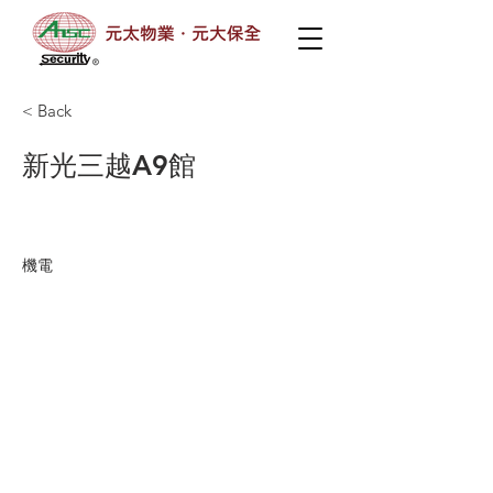
< Back
新光三越A9館
機電